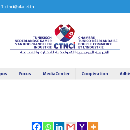
ctnci@planet.tn
opos
Focus
MediaCenter
Coopération
Adhé