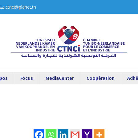
ctnci@planet.tn
opos
Focus
MediaCenter
Coopération
Adhé