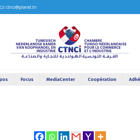
ctnci@planet.tn
opos
Focus
MediaCenter
Coopération
Adhé