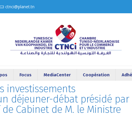
ctnci@planet.tn
opos
Focus
MediaCenter
Coopération
Adhé
es investissements
un déjeuner-débat présidé par
 de Cabinet de M. le Ministre