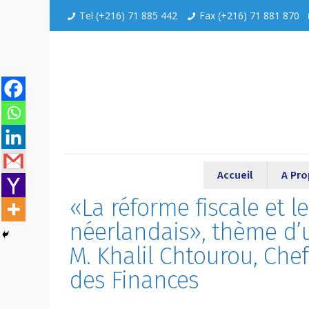
Tel (+216) 71 885 442
Fax (+216) 71 881 870
Accueil
A Pr
«La réforme fiscale et l
néerlandais», thème d’
M. Khalil Chtourou, Chef
des Finances