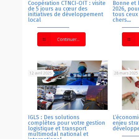
Coopération CTNCI-OIT : visite
Bonne et
de 5 jours au cœur des
2026, pour
initiatives de développement
tous ceux
local
chers…
Continuer...
12 avril 2025
28 mars 2025
IGLS : Des solutions
L’économie
complètes pour votre gestion
enjeu str
logistique et transport
développ
multimodal national et