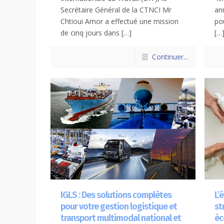
Secrétaire Général de la CTNCI Mr
an
Chtioui Amor a effectué une mission
po
de cinq jours dans
[…]
[…
Continuer...
IGLS : Des solutions complètes
L’
pour votre gestion logistique et
st
transport multimodal national et
éc