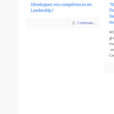
Développez vos compétences en
“W
Leadership !
l’
ti
ma
Continuer...
WO
gr
ma
se
Ce