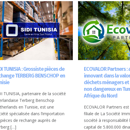
DI TUNISIA : Grossiste pièces de
ECOVALOR Partners : 
change TERBERG BENSCHOP en
innovant dans la valo
nisie
déchets ménagers et
non dangereux en Tuni
DI TUNISIA, partenaire de la société
Afrique du Nord
erlandaise Terberg Benschop
therlands en Tunisie, est une
ECOVALOR Partners est 
ciété spécialisée dans l’importation
filiale de La Société Imm
 pièces de rechange auprès de
société à responsabilité 
rberg
[…]
capital de 5.800.000 dina