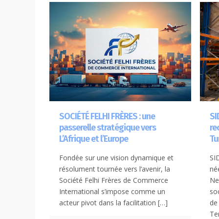
SOCIÉTÉ FELHI FRÈRES : une
SI
passerelle stratégique vers
re
L’Afrique et l’Europe
Tu
Fondée sur une vision dynamique et
SI
résolument tournée vers l’avenir, la
né
Société Felhi Frères de Commerce
Ne
International s’impose comme un
so
acteur pivot dans la facilitation
[…]
de
Te