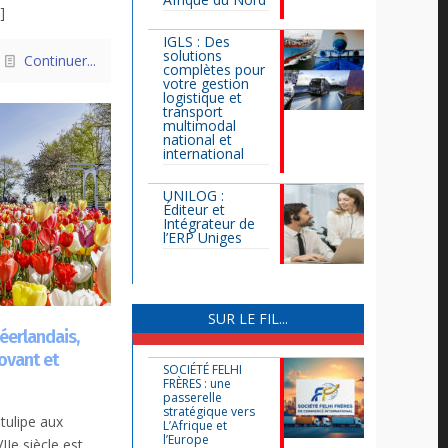
]
IGLS : Des
solutions
Continuer...
complètes pour
votre gestion
logistique et
transport
multimodal
national et
international
UNILOG :
Éditeur et
Intégrateur de
l’ERP Uniges
SUR LE FIL...
néerlandais,
ovant et
SOCIÉTÉ FELHI
FRÈRES : une
passerelle
stratégique vers
tulipe aux
L’Afrique et
l’Europe
Ie siècle est