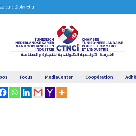
ctnci@planet.tn
opos
Focus
MediaCenter
Coopération
Adhé