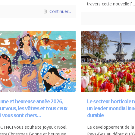
travers cette nouvelle
[…
Continuer...
nne et heureuse année 2026,
Le secteur horticole 
ur vous, les vôtres et tous ceux
un leader mondial inn
i vous sont chers…
durable
 CTNCI vous souhaite Joyeux Noel,
Le développement de la 
rry Christmas Bonne et heureuse
Pays-Bas au début du XVI