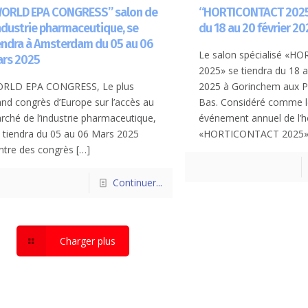
ORLD EPA CONGRESS” salon de
“HORTICONTACT 2025”
industrie pharmaceutique, se
du 18 au 20 février 20
endra à Amsterdam du 05 au 06
Le salon spécialisé «
rs 2025
2025» se tiendra du 18 a
RLD EPA CONGRESS, Le plus
2025 à Gorinchem aux P
and congrès d’Europe sur l’accès au
Bas. Considéré comme l
rché de l’industrie pharmaceutique,
événement annuel de l’ho
 tiendra du 05 au 06 Mars 2025
«HORTICONTACT 2025» 
ntre des congrès
[…]
Continuer...
Charger plus