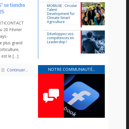
 se tiendra
MOBILISE : Circular
Talent
25
Development for
Climate-Smart
Agriculture
HORTICONTACT
u 20 Février
Développez vos
ays-
compétences en
Leadership !
e plus grand
rticulture,
est le
[…]
NOTRE COMMUNAUTÉ...
Continuer...