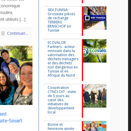
 économique
SIDI TUNISIA :
moulins
Grossiste pièces
de rechange
nt utilisés
[…]
TERBERG
BENSCHOP en
Tunisie
Continuer...
ECOVALOR
Partners : acteur
innovant dans la
valorisation des
déchets ménagers
et des déchets
non dangereux en
Tunisie et en
Afrique du Nord
Coopération
CTNCI-OIT : visite
de 5 jours au
cœur des
initiatives de
développement
local
lent
mate-Smart
Bonne et
heureuse année