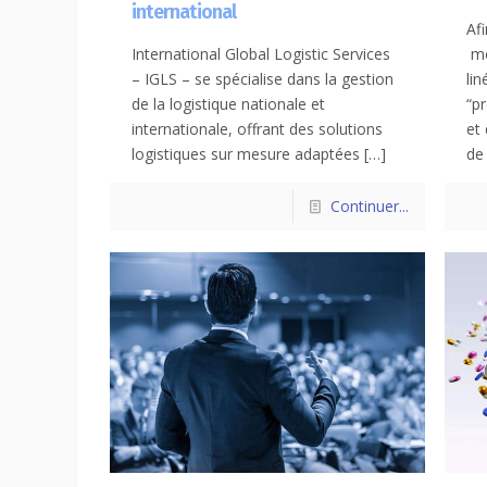
international
Af
International Global Logistic Services
mo
– IGLS – se spécialise dans la gestion
lin
de la logistique nationale et
“p
internationale, offrant des solutions
et
logistiques sur mesure adaptées
[…]
de
Continuer...