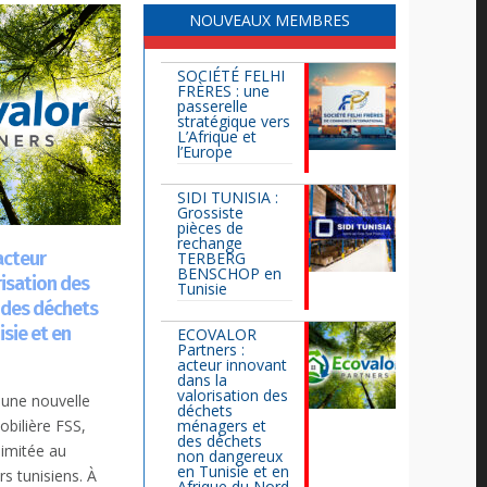
NOUVEAUX MEMBRES
SOCIÉTÉ FELHI
FRÈRES : une
passerelle
stratégique vers
L’Afrique et
l’Europe
SIDI TUNISIA :
Grossiste
pièces de
rechange
acteur
TERBERG
BENSCHOP en
risation des
Tunisie
 des déchets
sie et en
ECOVALOR
Partners :
acteur innovant
dans la
valorisation des
une nouvelle
déchets
obilière FSS,
ménagers et
des déchets
limitée au
non dangereux
en Tunisie et en
rs tunisiens. À
Afrique du Nord