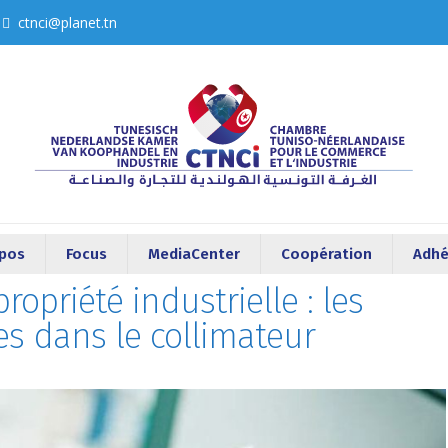
ctnci@planet.tn
opos
Focus
MediaCenter
Coopération
Adhé
propriété industrielle : les
s dans le collimateur