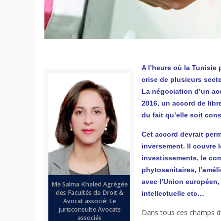
A l’heure où la Tunisie
crise de plusieurs sec
La négociation d’un ac
2016, un accord de lib
du fait qu’elle soit co
Cet accord devrait perm
inversement. Il couvre 
investissements, le com
phytosanitaires, l’améli
avec l’Union européen, 
Me Salma Khaled Agrégée
des Facultés de Droit &
intellectuelle etc…
Avocat associé: Le
jurisconsulte Avocats
Dans tous ces champs d’a
associés