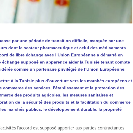
 passe par une période de transition difficile, marquée par une
teurs dont le secteur pharmaceutique et celui des médicaments.
cord de libre échange avec l’Union Européenne a démarré en
re échange supposé en apparence aider la Tunisie tenant compte
nsidérée comme un partenaire privilégié de l’Union Européenne.
ettre à la Tunisie plus d’ouverture vers les marchés européens et
le commerce des services, l’établissement et la protection des
merce des produits agricoles, les mesures sanitaires et
oration de la sécurité des produits et la facilitation du commerce
les marchés publics, le développement durable, la propriété
ctivités l’accord est supposé apporter aux parties contractantes