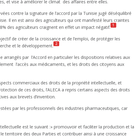
, et vise à améliorer le climat
des affaires entre elles.
evées contre la signature de l’accord par la Tunisie jugé déséquilibré
sie. Il en est ainsi des agriculteurs qui ont manifesté leurs craintes
1
68% des agriculteurs craignent en effet un impact négatif.
bjectif de créer de la croissance et de l’emploi, de protéger les
2
herche et le développement.
que arrangés par
l’Accord en particulier les dispositions relatives aux
blement
l’accès aux médicaments, et les droits des citoyens aux
spects commerciaux des droits de la propriété intellectuelle, et
 protection de ces droits, l’ALECA a repris certains aspects des droits
atives aux brevets d’invention.
estées par les professionnels des industries pharmaceutiques, car
ntellectuelle est le suivant :» promouvoir et faciliter la production et la
le territoire des deux Parties et contribuer ainsi à une croissance