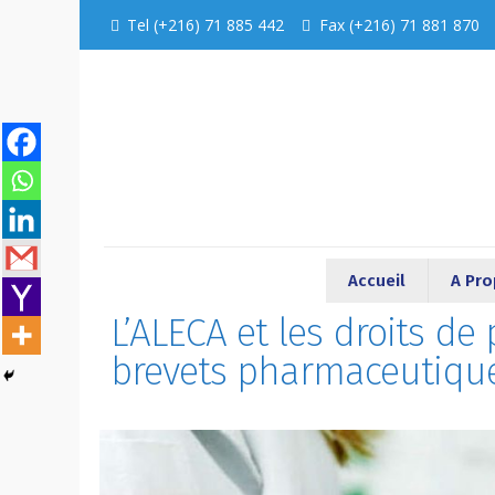
Tel (+216) 71 885 442
Fax (+216) 71 881 870
Accueil
A Pr
L’ALECA et les droits de 
brevets pharmaceutique