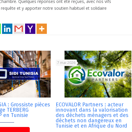
hambre. Quelques réponses ont été reçues, avec nos vifs
requête et y apporter notre soutien habituel et solidaire
7 mai 2026
IA : Grossiste pièces
ECOVALOR Partners : acteur
nge TERBERG
innovant dans la valorisation
 en Tunisie
des déchets ménagers et des
déchets non dangereux en
Tunisie et en Afrique du Nord