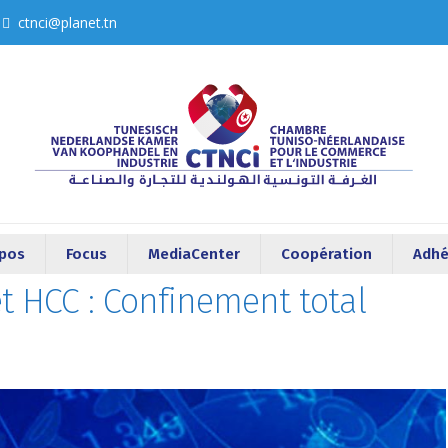
ctnci@planet.tn
opos
Focus
MediaCenter
Coopération
Adhé
t HCC : Confinement total