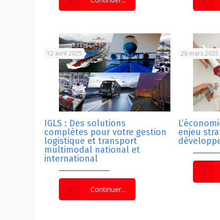
12 avril 2025
28 mars 2025
IGLS : Des solutions
L’économie
complètes pour votre gestion
enjeu str
logistique et transport
développ
multimodal national et
international
Continuer...