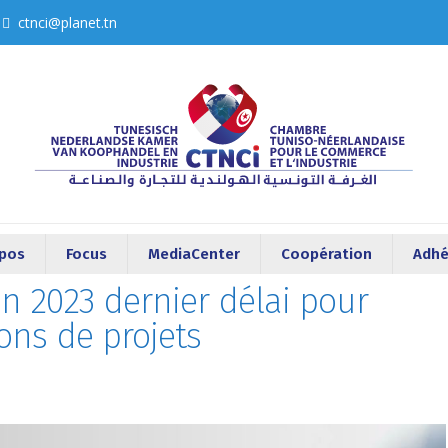
ctnci@planet.tn
opos
Focus
MediaCenter
Coopération
Adhé
juin 2023 dernier délai pour
ons de projets