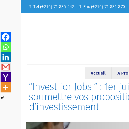
Tel (+216) 71 885 442
Fax (+216) 71 881 870
Accueil
A Pr
“Invest for Jobs ” : 1er 
soumettre vos propositi
d’investissement