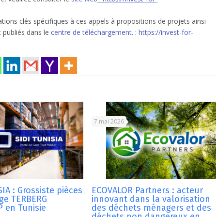
ations clés spécifiques à ces appels à propositions de projets ainsi
t publiés dans le
centre de téléchargement
. :
https://invest-for-
7 mai 2026
IA : Grossiste pièces
ECOVALOR Partners : acteur
nge TERBERG
innovant dans la valorisation
 en Tunisie
des déchets ménagers et des
déchets non dangereux en