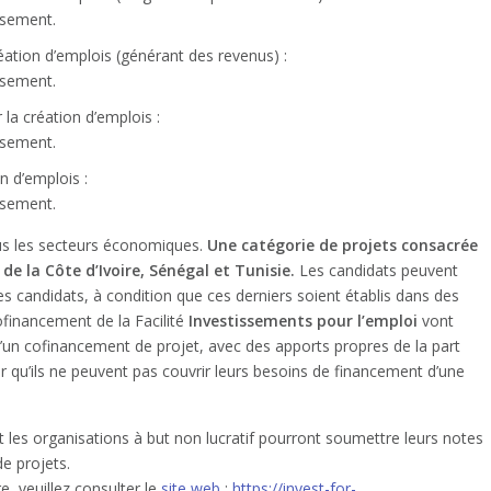
ssement.
réation d’emplois (générant des revenus) :
ssement.
 la création d’emplois :
ssement.
n d’emplois :
ssement.
ous les secteurs économiques.
Une catégorie de projets consacrée
e la Côte d’Ivoire, Sénégal et Tunisie.
Les candidats peuvent
s candidats, à condition que ces derniers soient établis dans des
ofinancement de la Facilité
Investissements pour l’emploi
vont
t d’un cofinancement de projet, avec des apports propres de la part
 qu’ils ne peuvent pas couvrir leurs besoins de financement d’une
et les organisations à but non lucratif pourront soumettre leurs notes
de projets.
e, veuillez consulter le
site web
:
https://invest-for-