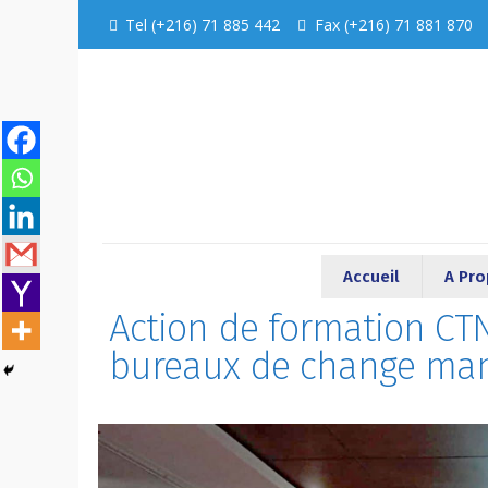
Tel (+216) 71 885 442
Fax (+216) 71 881 870
Accueil
A Pr
Action de formation CTN
bureaux de change ma