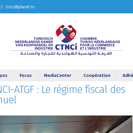
ctnci@planet.tn
opos
Focus
MediaCenter
Coopération
Adhé
CI-ATGF : Le régime fiscal des
nuel