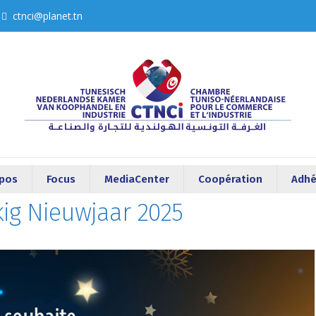
ctnci@planet.tn
opos
Focus
MediaCenter
Coopération
Adhé
kig Nieuwjaar 2025