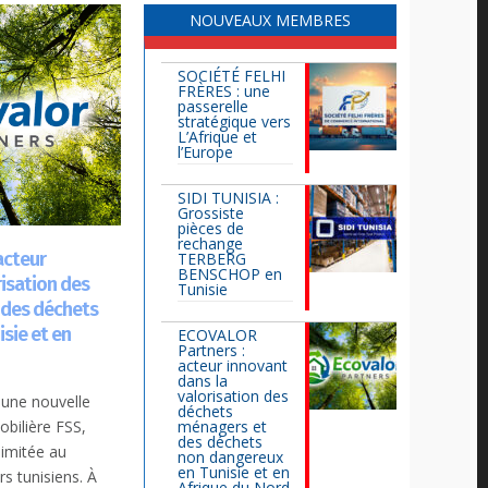
NOUVEAUX MEMBRES
SOCIÉTÉ FELHI
FRÈRES : une
passerelle
stratégique vers
L’Afrique et
l’Europe
SIDI TUNISIA :
Grossiste
pièces de
rechange
acteur
TERBERG
BENSCHOP en
risation des
Tunisie
 des déchets
sie et en
ECOVALOR
Partners :
acteur innovant
dans la
valorisation des
une nouvelle
déchets
obilière FSS,
ménagers et
des déchets
limitée au
non dangereux
en Tunisie et en
rs tunisiens. À
Afrique du Nord