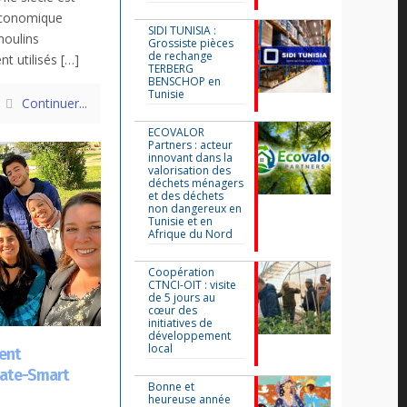
 économique
SIDI TUNISIA :
moulins
Grossiste pièces
de rechange
nt utilisés
[…]
TERBERG
BENSCHOP en
Tunisie
Continuer...
ECOVALOR
Partners : acteur
innovant dans la
valorisation des
déchets ménagers
et des déchets
non dangereux en
Tunisie et en
Afrique du Nord
Coopération
CTNCI-OIT : visite
de 5 jours au
cœur des
initiatives de
développement
local
lent
mate-Smart
Bonne et
heureuse année