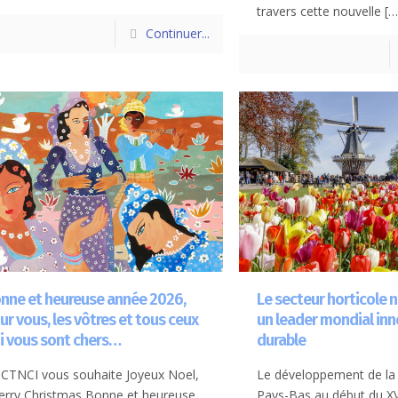
travers cette nouvelle
[…
Continuer...
nne et heureuse année 2026,
Le secteur horticole 
ur vous, les vôtres et tous ceux
un leader mondial inn
i vous sont chers…
durable
 CTNCI vous souhaite Joyeux Noel,
Le développement de la 
rry Christmas Bonne et heureuse
Pays-Bas au début du XVI