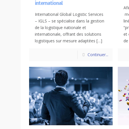
international
Af
International Global Logistic Services
mo
– IGLS – se spécialise dans la gestion
lin
de la logistique nationale et
“p
internationale, offrant des solutions
et
logistiques sur mesure adaptées
[…]
de
Continuer...