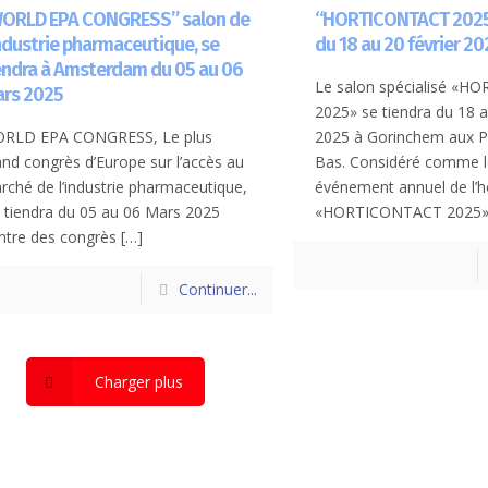
ORLD EPA CONGRESS” salon de
“HORTICONTACT 2025”
industrie pharmaceutique, se
du 18 au 20 février 20
endra à Amsterdam du 05 au 06
Le salon spécialisé «
rs 2025
2025» se tiendra du 18 a
RLD EPA CONGRESS, Le plus
2025 à Gorinchem aux P
and congrès d’Europe sur l’accès au
Bas. Considéré comme l
rché de l’industrie pharmaceutique,
événement annuel de l’ho
 tiendra du 05 au 06 Mars 2025
«HORTICONTACT 2025» 
ntre des congrès
[…]
Continuer...
Charger plus