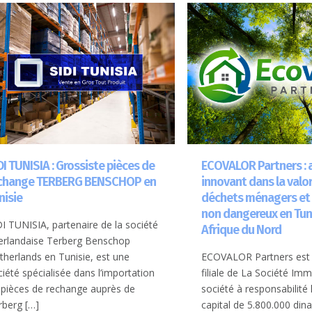
DI TUNISIA : Grossiste pièces de
ECOVALOR Partners : 
change TERBERG BENSCHOP en
innovant dans la valo
nisie
déchets ménagers et
non dangereux en Tuni
DI TUNISIA, partenaire de la société
Afrique du Nord
erlandaise Terberg Benschop
therlands en Tunisie, est une
ECOVALOR Partners est 
ciété spécialisée dans l’importation
filiale de La Société Imm
 pièces de rechange auprès de
société à responsabilité 
rberg
[…]
capital de 5.800.000 dina