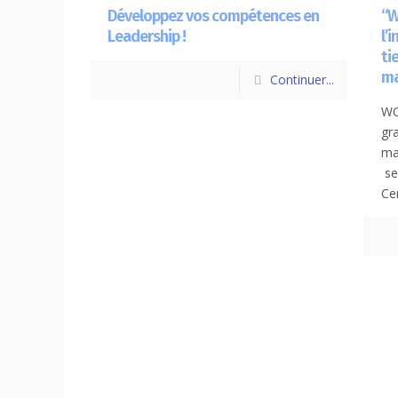
Développez vos compétences en
“W
Leadership !
l’
ti
ma
Continuer...
WO
gr
ma
se
Ce