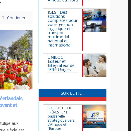
]
IGLS : Des
solutions
Continuer...
complètes pour
votre gestion
logistique et
transport
multimodal
national et
international
UNILOG :
Éditeur et
Intégrateur de
l’ERP Uniges
SUR LE FIL...
néerlandais,
ovant et
SOCIÉTÉ FELHI
FRÈRES : une
passerelle
stratégique vers
tulipe aux
L’Afrique et
l’Europe
Ie siècle est