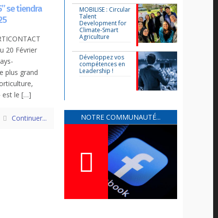
 se tiendra
MOBILISE : Circular
Talent
25
Development for
Climate-Smart
Agriculture
HORTICONTACT
u 20 Février
Développez vos
ays-
compétences en
Leadership !
e plus grand
rticulture,
est le
[…]
NOTRE COMMUNAUTÉ...
Continuer...