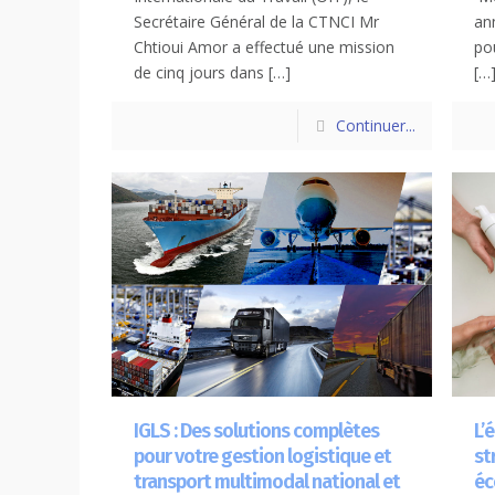
Secrétaire Général de la CTNCI Mr
an
Chtioui Amor a effectué une mission
po
de cinq jours dans
[…]
[…
Continuer...
IGLS : Des solutions complètes
L’
pour votre gestion logistique et
st
transport multimodal national et
éc