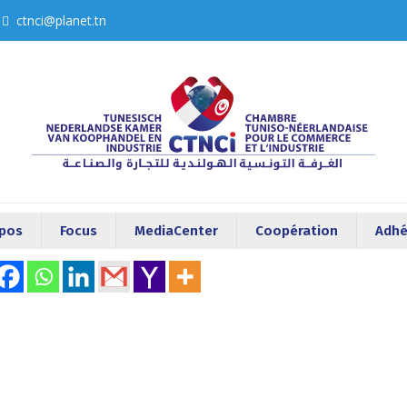
ctnci@planet.tn
opos
Focus
MediaCenter
Coopération
Adhé